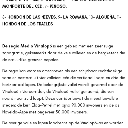
MONFORTE DEL CID
, 7-
PINOSO
,
8-
HONDON DE LAS NIEVES
, 9-
LA ROMANA
, 10-
ALGUEÑA
, 11-
HONDON DE LOS FRAILES
De regio Medio Vinalopó
is een gebied met een zeer ruige
topografie, gekenmerkt door de vele valleien en de bergketens die
de natuurlijke grenzen bepalen.
De regio kan worden omschreven als een schijnbaar rechthoekige
vorm en bestaat uit vier valleien: één die verticaal loopt en drie die
horizontaal lopen. De belangrijkste vallei wordt gevormd door de
Vinalopó-riviercorridor, de Vinalopó-vallei genaamd, die van
noord naar zuid loopt. Deze corridor bevat de meest bevolkte
steden: de kern Elda-Petrel met bijna 90.000 inwoners en de as
Novelda-Aspe met ongeveer 50.000 inwoners.
De overige valleien lopen loodrecht op de Vinalopó-as en worden