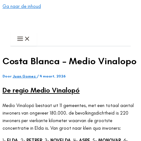
Ga naar de inhoud
Costa Blanca – Medio Vinalopo
Door
Juan Gomez
/
4 maart, 2026
De regio Medio Vinalopó
Medio Vinalopó bestaat uit 11 gemeentes, met een totaal aantal
inwoners van ongeveer 180.000. de bevolkingsdichtheid is 220
inwoners per vierkante kilometer waarvan de grootste
concentratie in Elda is. Van groot naar klein qua inwoners:
1-
ELDA
, 2-
PETRER
, 3-
NOVELDA
, 4-
ASPE
, 5-
MONOVAR
, 6-